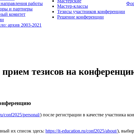
Мастерские
направления работы
Фо
Мастер-классы
оры и партнеры
Тезисы участников конференции
ный комитет
Решение конференции
ии
ыло: архив 2003-2021
 прием тезисов на конференци
конференцию
.ru/conf2025/personal/
) после регистрации в качестве участника ко
лный их список здесь:
https://it-education.ru/conf2025/about/
), выби