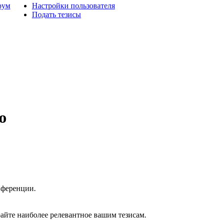
рум
Настройки пользователя
Подать тезисы
ю
нференции.
райте наиболее релевантное вашим тезисам.