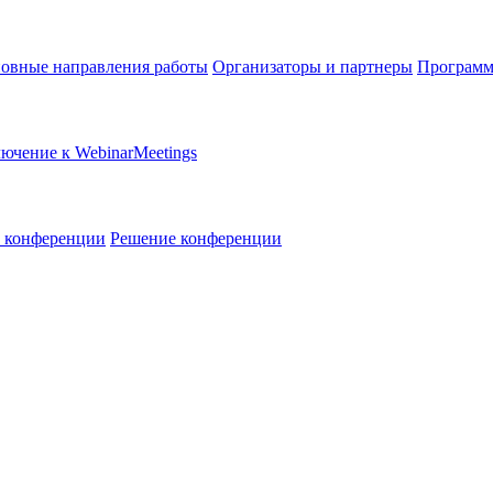
овные направления работы
Организаторы и партнеры
Программ
ючение к WebinarMeetings
в конференции
Решение конференции