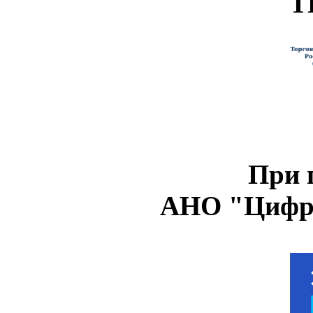
Т
При 
АНО "Цифро