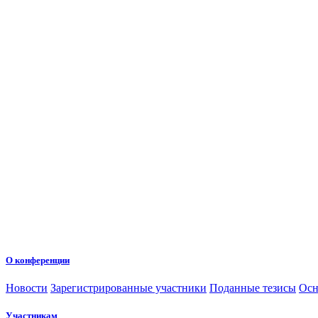
О конференции
Новости
Зарегистрированные участники
Поданные тезисы
Осн
Участникам