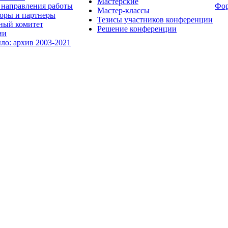
Мастерские
направления работы
Фо
Мастер-классы
оры и партнеры
Тезисы участников конференции
ный комитет
Решение конференции
ии
ыло: архив 2003-2021