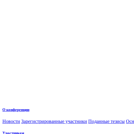
О конференции
Новости
Зарегистрированные участники
Поданные тезисы
Осн
Участникам