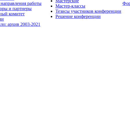
Мастерские
направления работы
Фо
Мастер-классы
оры и партнеры
Тезисы участников конференции
ный комитет
Решение конференции
ии
ыло: архив 2003-2021