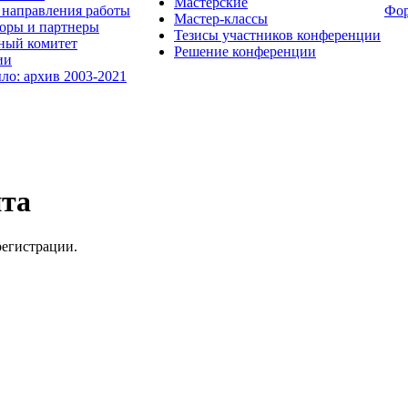
Мастерские
направления работы
Фо
Мастер-классы
оры и партнеры
Тезисы участников конференции
ный комитет
Решение конференции
ии
ыло: архив 2003-2021
йта
регистрации.