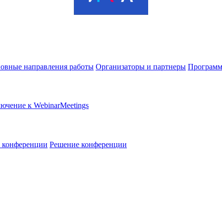
овные направления работы
Организаторы и партнеры
Программ
ючение к WebinarMeetings
в конференции
Решение конференции