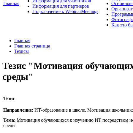
Информация для участников
Главная
Основные 
Информация для партнеров
Организат
Подключение к WebinarMeetings
Программ
Фотограф
Как это б
Главная
Главная страница
Тезисы
Тезис "Мотивация обучающих
среды"
Тезис
Направление:
ИТ-образование в школе. Мотивация школьник
Тема:
Мотивация обучающихся к изучению ИТ посредством ис
среды