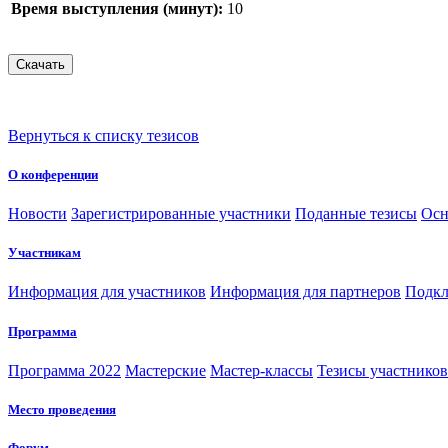
Время выступления (минут):
10
Вернуться к списку тезисов
О конференции
Новости
Зарегистрированные участники
Поданные тезисы
Осн
Участникам
Информация для участников
Информация для партнеров
Подкл
Программа
Программа 2022
Мастерские
Мастер-классы
Тезисы участнико
Место проведения
Форум