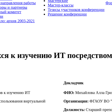
Мастерские
направления работы
Фо
Мастер-классы
оры и партнеры
Тезисы участников конференции
ный комитет
Решение конференции
ии
ыло: архив 2003-2021
ся к изучению ИТ посредством
Докладчик
ов к изучению ИТ
ФИО:
Михайлова Алла Гри
пользования виртуальной
Организация:
ФГАОУ ВО "С
Должность:
Старший препо