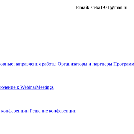
Email:
steba1971@mail.ru
овные направления работы
Организаторы и партнеры
Программ
ючение к WebinarMeetings
в конференции
Решение конференции