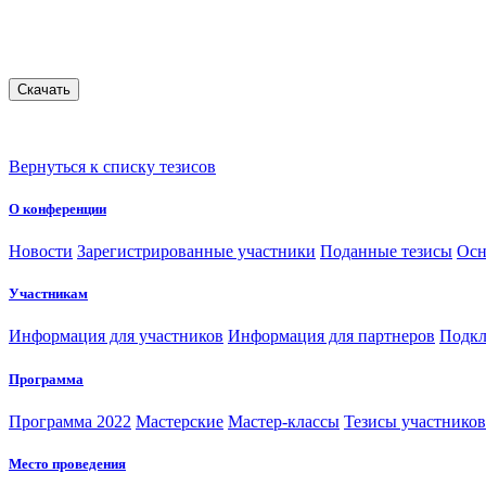
Вернуться к списку тезисов
О конференции
Новости
Зарегистрированные участники
Поданные тезисы
Осн
Участникам
Информация для участников
Информация для партнеров
Подкл
Программа
Программа 2022
Мастерские
Мастер-классы
Тезисы участнико
Место проведения