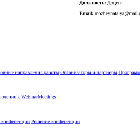
Должность:
Доцент
Email:
mozheynatalya@mail.
овные направления работы
Организаторы и партнеры
Программ
ючение к WebinarMeetings
в конференции
Решение конференции