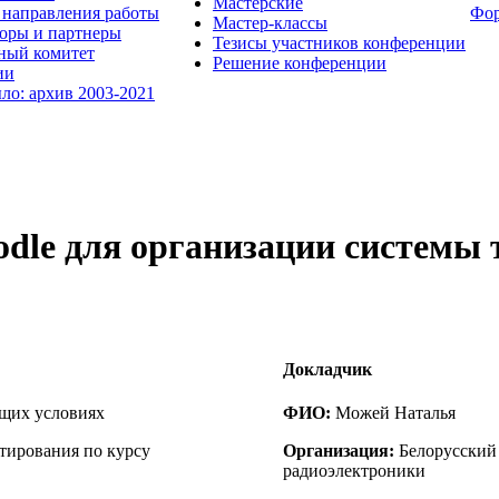
Мастерские
направления работы
Фо
Мастер-классы
оры и партнеры
Тезисы участников конференции
ный комитет
Решение конференции
ии
ыло: архив 2003-2021
dle для организации системы 
Докладчик
ущих условиях
ФИО:
Можей Наталья
тирования по курсу
Организация:
Белорусский
радиоэлектроники