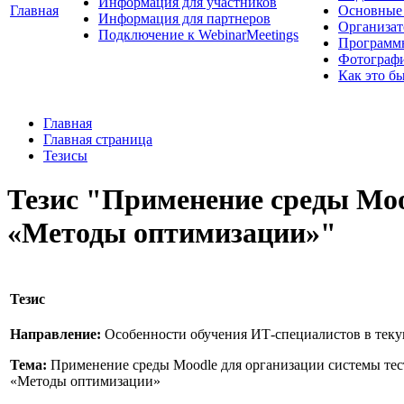
Информация для участников
Главная
Основные 
Информация для партнеров
Организат
Подключение к WebinarMeetings
Программ
Фотограф
Как это б
Главная
Главная страница
Тезисы
Тезис "Применение среды Moo
«Методы оптимизации»"
Тезис
Направление:
Особенности обучения ИТ-специалистов в тек
Тема:
Применение среды Moodle для организации системы тес
«Методы оптимизации»