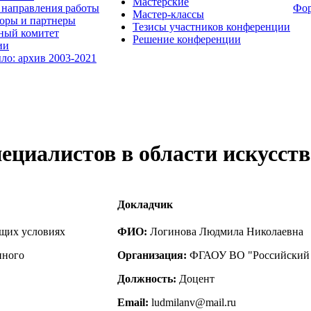
Мастерские
направления работы
Фо
Мастер-классы
оры и партнеры
Тезисы участников конференции
ный комитет
Решение конференции
ии
ыло: архив 2003-2021
ециалистов в области искусст
Докладчик
ущих условиях
ФИО:
Логинова Людмила Николаевна
нного
Организация:
ФГАОУ ВО "Российский 
Должность:
Доцент
Email:
ludmilanv@mail.ru