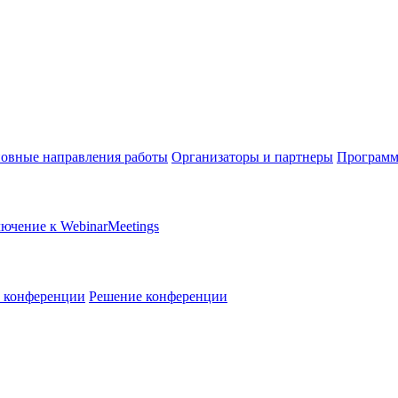
овные направления работы
Организаторы и партнеры
Программ
ючение к WebinarMeetings
в конференции
Решение конференции