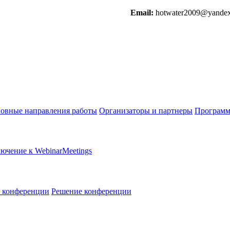
Email:
hotwater2009@yandex
овные направления работы
Организаторы и партнеры
Программ
ючение к WebinarMeetings
в конференции
Решение конференции