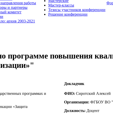
Мастерские
направления работы
Фо
Мастер-классы
оры и партнеры
Тезисы участников конференции
ный комитет
Решение конференции
ии
ыло: архив 2003-2021
 по программе повышения ква
низации»"
Докладчик
дарственных программах и
ФИО:
Сиротский Алексей
Организация:
ФГБОУ ВО 
икации «Защита
Должность:
Доцент