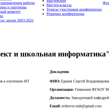
Мастерские
направления работы
Фо
Мастер-классы
оры и партнеры
Тезисы участников конференции
ный комитет
Решение конференции
ии
ыло: архив 2003-2021
лект и школьная информатика
Докладчик
ов к изучению ИТ
ФИО:
Ершов Сергей Владимиров
Организация:
Гимназия ФГАОУ ВО
Должность:
Заведующий кафедрой 
Email:
ershovsv.miit@gmail.com