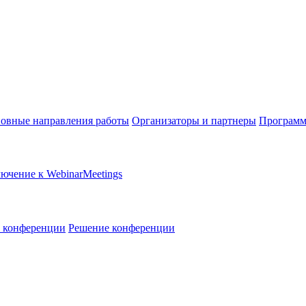
овные направления работы
Организаторы и партнеры
Программ
ючение к WebinarMeetings
в конференции
Решение конференции