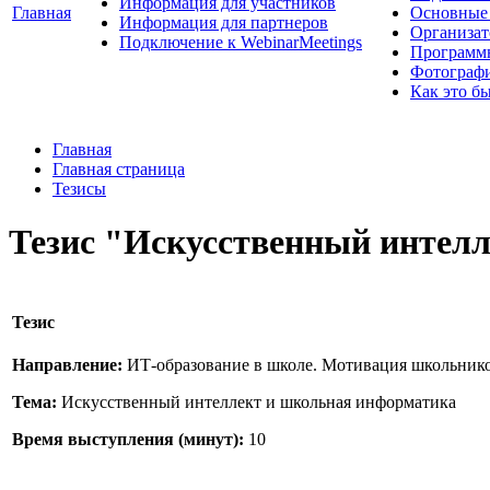
Информация для участников
Главная
Основные 
Информация для партнеров
Организат
Подключение к WebinarMeetings
Программ
Фотограф
Как это б
Главная
Главная страница
Тезисы
Тезис "Искусственный интел
Тезис
Направление:
ИТ-образование в школе. Мотивация школьник
Тема:
Искусственный интеллект и школьная информатика
Время выступления (минут):
10