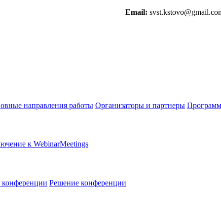
Email:
svst.kstovo@gmail.co
овные направления работы
Организаторы и партнеры
Программ
ючение к WebinarMeetings
в конференции
Решение конференции