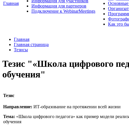
Информация для участников
Главная
Основные 
Информация для партнеров
Организат
Подключение к WebinarMeetings
Программ
Фотограф
Как это б
Главная
Главная страница
Тезисы
Тезис "«Школа цифрового пед
обучения"
Тезис
Направление:
ИТ-образование на протяжении всей жизни
Тема:
«Школа цифрового педагога» как пример модели реализ
обучения