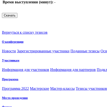
Время выступления (минут):
-
Вернуться к списку тезисов
О конференции
Новости
Зарегистрированные участники
Поданные тезисы
Осн
Участникам
Информация для участников
Информация для партнеров
Подкл
Программа
Программа 2022
Мастерские
Мастер-классы
Тезисы участнико
Место проведения
Форум