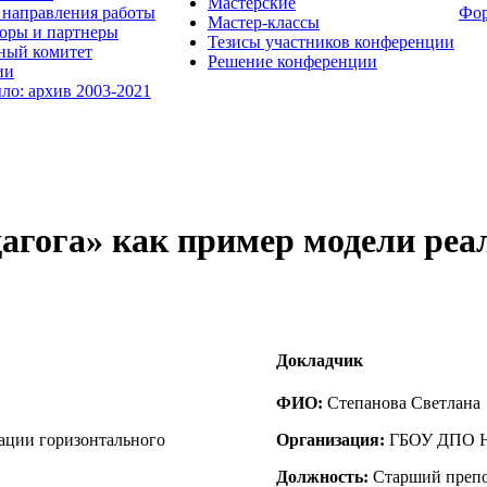
Мастерские
направления работы
Фо
Мастер-классы
оры и партнеры
Тезисы участников конференции
ный комитет
Решение конференции
ии
ыло: архив 2003-2021
агога» как пример модели реа
Докладчик
ФИО:
Степанова Светлана
ации горизонтального
Организация:
ГБОУ ДПО 
Должность:
Старший препо