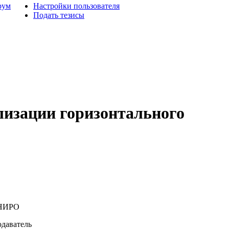
рум
Настройки пользователя
Подать тезисы
лизации горизонтального
НИРО
даватель