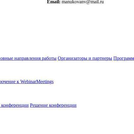
Email:
manukovanv@mail.ru
овные направления работы
Организаторы и партнеры
Программ
ючение к WebinarMeetings
в конференции
Решение конференции