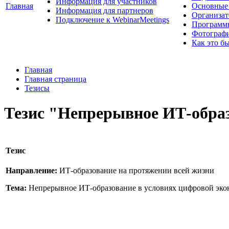
Информация для участников
Главная
Основные 
Информация для партнеров
Организат
Подключение к WebinarMeetings
Программ
Фотограф
Как это б
Главная
Главная страница
Тезисы
Тезис "Непрерывное ИТ-образ
Тезис
Направление:
ИТ-образование на протяжении всей жизни
Тема:
Непрерывное ИТ-образование в условиях цифровой эк