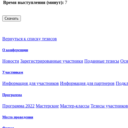
Время выступления (минут):
7
Вернуться к списку тезисов
О конференции
Новости
Зарегистрированные участники
Поданные тезисы
Осн
Участникам
Информация для участников
Информация для партнеров
Подкл
Программа
Программа 2022
Мастерские
Мастер-классы
Тезисы участнико
Место проведения
Форум