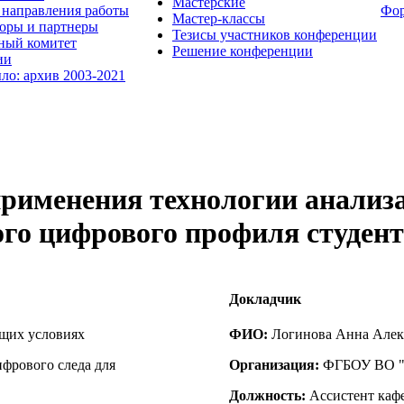
Мастерские
направления работы
Фо
Мастер-классы
оры и партнеры
Тезисы участников конференции
ный комитет
Решение конференции
ии
ыло: архив 2003-2021
рименения технологии анализа
го цифрового профиля студен
Докладчик
ущих условиях
ФИО:
Логинова Анна Алек
фрового следа для
Организация:
ФГБОУ ВО "К
Должность:
Ассистент каф