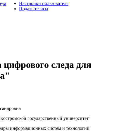
рум
Настройки пользователя
Подать тезисы
 цифрового следа для
та"
сандровна
остромской государственный университет"
едры информационных систем и технологий