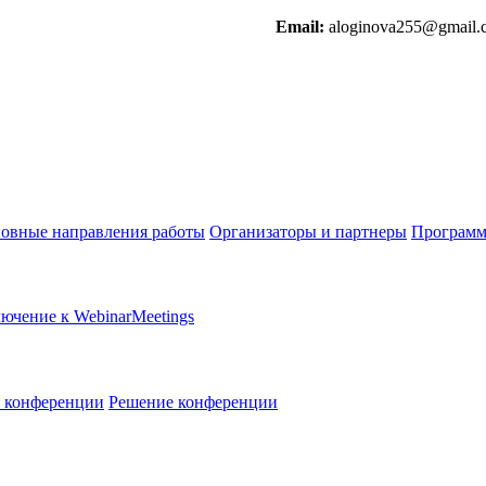
Email:
aloginova255@gmail.
овные направления работы
Организаторы и партнеры
Программ
ючение к WebinarMeetings
в конференции
Решение конференции