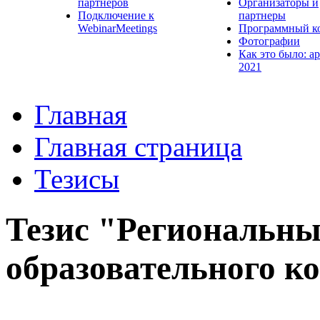
партнеров
Организаторы и
Подключение к
партнеры
WebinarMeetings
Программный к
Фотографии
Как это было: а
2021
Главная
Главная страница
Тезисы
Тезис "Региональны
образовательного к