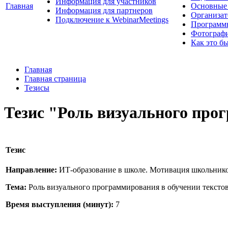
Информация для участников
Главная
Основные 
Информация для партнеров
Организат
Подключение к WebinarMeetings
Программ
Фотограф
Как это б
Главная
Главная страница
Тезисы
Тезис "Роль визуального про
Тезис
Направление:
ИТ-образование в школе. Мотивация школьник
Тема:
Роль визуального программирования в обучении тексто
Время выступления (минут):
7