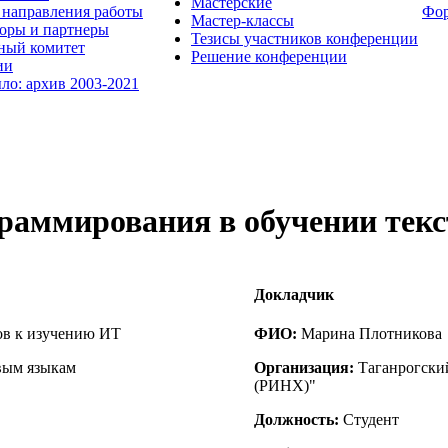
Мастерские
направления работы
Фо
Мастер-классы
оры и партнеры
Тезисы участников конференции
ный комитет
Решение конференции
ии
ыло: архив 2003-2021
граммирования в обучении тек
Докладчик
ов к изучению ИТ
ФИО:
Марина Плотникова
вым языкам
Организация:
Таганрогски
(РИНХ)"
Должность:
Студент