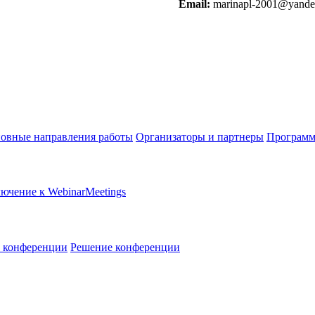
Email:
marinapl-2001@yande
овные направления работы
Организаторы и партнеры
Программ
ючение к WebinarMeetings
в конференции
Решение конференции