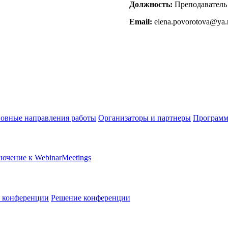
Должность:
Преподаватель
Email:
elena.povorotova@ya.
овные направления работы
Организаторы и партнеры
Программ
ючение к WebinarMeetings
в конференции
Решение конференции