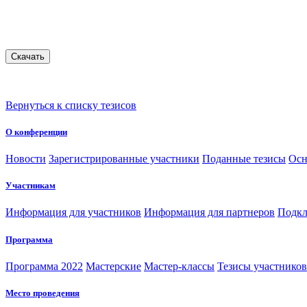
Вернуться к списку тезисов
О конференции
Новости
Зарегистрированные участники
Поданные тезисы
Осн
Участникам
Информация для участников
Информация для партнеров
Подкл
Программа
Программа 2022
Мастерские
Мастер-классы
Тезисы участнико
Место проведения