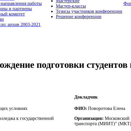
Мастерские
направления работы
Фо
Мастер-классы
оры и партнеры
Тезисы участников конференции
ный комитет
Решение конференции
ии
ыло: архив 2003-2021
ождение подготовки студентов
Докладчик
ущих условиях
ФИО:
Поворотова Елена
олледжа к государственной
Организация:
Московский 
транспорта (МИИТ)" (МКТ