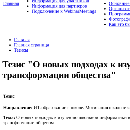
Информация для участников
Главная
Основные 
Информация для партнеров
Организат
Подключение к WebinarMeetings
Программ
Фотограф
Как это б
Главная
Главная страница
Тезисы
Тезис "О новых подходах к и
трансформации общества"
Тезис
Направление:
ИТ-образование в школе. Мотивация школьник
Тема:
О новых подходах к изучению школьной информатики в
трансформации общества