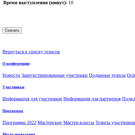
Время выступления (минут):
10
Вернуться к списку тезисов
О конференции
Новости
Зарегистрированные участники
Поданные тезисы
Осн
Участникам
Информация для участников
Информация для партнеров
Подкл
Программа
Программа 2022
Мастерские
Мастер-классы
Тезисы участнико
Место проведения