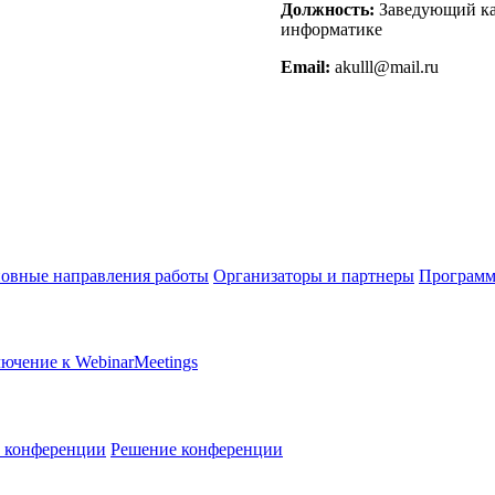
Должность:
Заведующий каф
информатике
Email:
akulll@mail.ru
овные направления работы
Организаторы и партнеры
Программ
ючение к WebinarMeetings
в конференции
Решение конференции