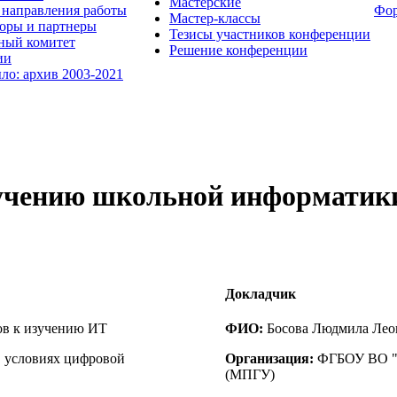
Мастерские
направления работы
Фо
Мастер-классы
оры и партнеры
Тезисы участников конференции
ный комитет
Решение конференции
ии
ыло: архив 2003-2021
зучению школьной информатик
Докладчик
ов к изучению ИТ
ФИО:
Босова Людмила Лео
 условиях цифровой
Организация:
ФГБОУ ВО "М
(МПГУ)