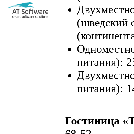
Двухместное
(шведский с
(континент
Одноместно
питания): 2
Двухместно
питания): 1
Гостиница «
68-52