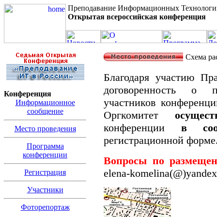
Преподавание Информационных Технологи
Открытая всероссийская конференция
Схема рас
Благодаря участию Пр
договоренность о п
Конференция
участников конференц
Информационное
сообщение
Оргкомитет
осущес
конференции
в соо
Место проведения
регистрационной форме
Программа
конференции
Вопросы по размеще
elena-komelina(@)yandex
Регистрация
Участники
Фоторепортаж