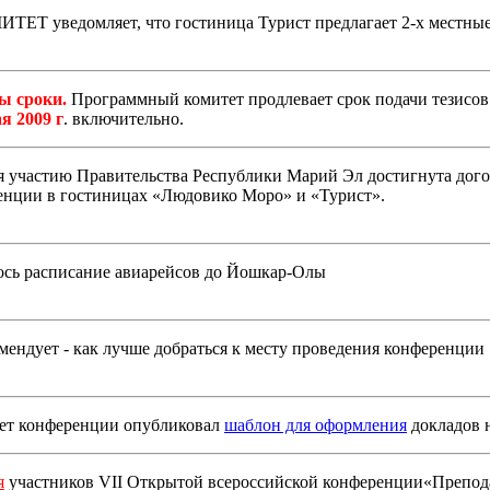
ЕТ уведомляет, что гостиница Турист предлагает 2-х местные 
ы сроки.
Программный комитет продлевает срок подачи тезисо
я 2009 г
. включительно.
я участию Правительства Республики Марий Эл достигнута дог
енции в гостиницах «Людовико Моро» и «Турист».
сь расписание авиарейсов до Йошкар-Олы
дует - как лучше добраться к месту проведения конференции
т конференции опубликовал
шаблон для оформления
докладов 
я
участников VII Открытой всероссийской конференции«Препод