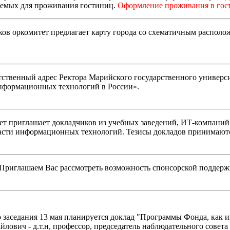
уемых для проживания гостиниц.
Оформление проживания в гост
ков оркомитет предлагает карту города со схематичным распол
твенный адрес Ректора Марийского государственного универси
нформационных технологий в России».
 приглашает докладчиков из учебных заведений, ИТ-компаний 
ласти информационных технологий. Тезисы докладов принимают
Приглашаем Вас рассмотреть возможность спонсорской поддерж
 заседания 13 мая планируется доклад "Программы Фонда, как 
лович - д.т.н, профессор, председатель наблюдательного совет