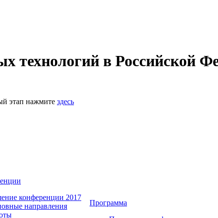
 технологий в Российской Фе
ный этап нажмите
здесь
ренции
ение конференции 2017
Программа
овные направления
оты