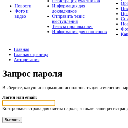
Регистрация участников
Орг
Новости
Информация для
Пис
Фото и
докладчиков
Про
видео
Отправить тезис
Спи
выступления
Но
Тезисы прошлых лет
Фот
Информация для спонсоров
Как
Главная
Главная страница
Авторизация
Запрос пароля
Выберите, какую информацию использовать для изменения пар
Логин или email:
Контрольная строка для смены пароля, а также ваши регистрац