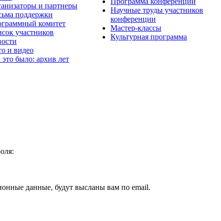
Программа конференции
анизаторы и партнеры
Научные труды участников
ьма поддержки
конференции
граммный комитет
Мастер-классы
сок участников
Культурная программа
вости
о и видео
 это было: архив лет
оля:
ионные данные, будут высланы вам по email.