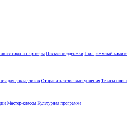
анизаторы и партнеры
Письма поддержки
Программный комите
ия для докладчиков
Отправить тезис выступления
Тезисы прош
ции
Мастер-классы
Культурная программа