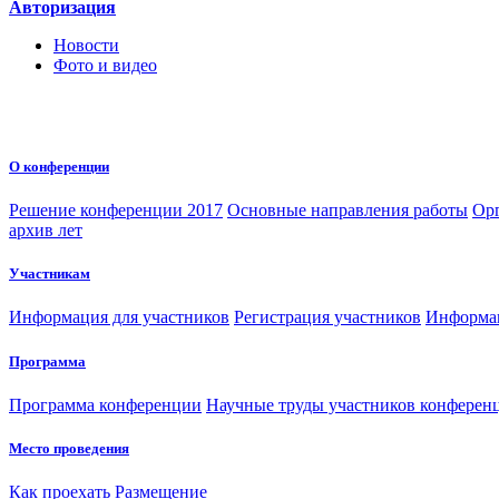
Авторизация
Новости
Фото и видео
О конференции
Решение конференции 2017
Основные направления работы
Орг
архив лет
Участникам
Информация для участников
Регистрация участников
Информац
Программа
Программа конференции
Научные труды участников конферен
Место проведения
Как проехать
Размещение