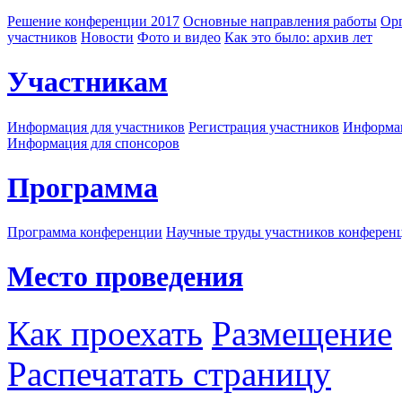
Решение конференции 2017
Основные направления работы
Орг
участников
Новости
Фото и видео
Как это было: архив лет
Участникам
Информация для участников
Регистрация участников
Информац
Информация для спонсоров
Программа
Программа конференции
Научные труды участников конферен
Место проведения
Как проехать
Размещение
Распечатать страницу