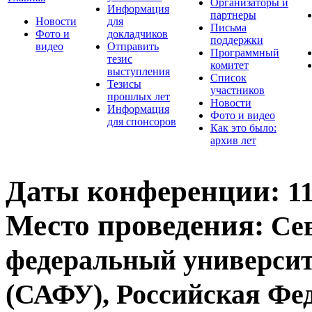
Организаторы и
Информация
партнеры
Новости
для
Письма
Фото и
докладчиков
поддержки
видео
Отправить
Программный
тезис
комитет
выступления
Список
Тезисы
участников
прошлых лет
Новости
Информация
Фото и видео
для спонсоров
Как это было:
архив лет
Даты конференции:
11
Место проведения:
Сев
федеральный университ
(САФУ), Российская Феде