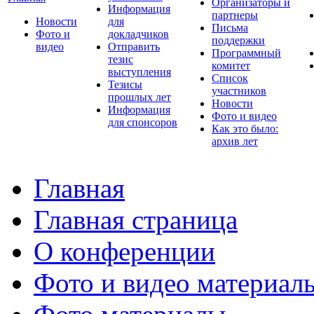
Организаторы и
Информация
партнеры
Новости
для
Письма
Фото и
докладчиков
поддержки
видео
Отправить
Программный
тезис
комитет
выступления
Список
Тезисы
участников
прошлых лет
Новости
Информация
Фото и видео
для спонсоров
Как это было:
архив лет
Главная
Главная страница
О конференции
Фото и видео материал