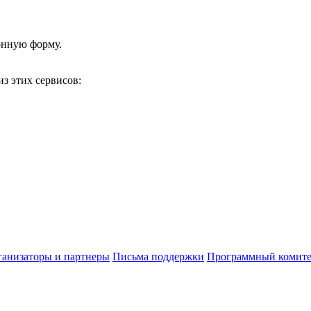
онную форму.
з этих сервисов:
анизаторы и партнеры
Письма поддержки
Программный комите