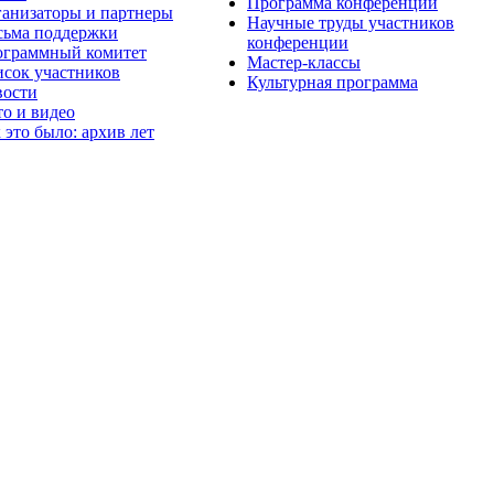
Программа конференции
анизаторы и партнеры
Научные труды участников
ьма поддержки
конференции
граммный комитет
Мастер-классы
сок участников
Культурная программа
вости
о и видео
 это было: архив лет