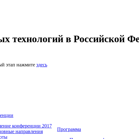
 технологий в Российской Фе
ный этап нажмите
здесь
ренции
ение конференции 2017
Программа
овные направления
оты