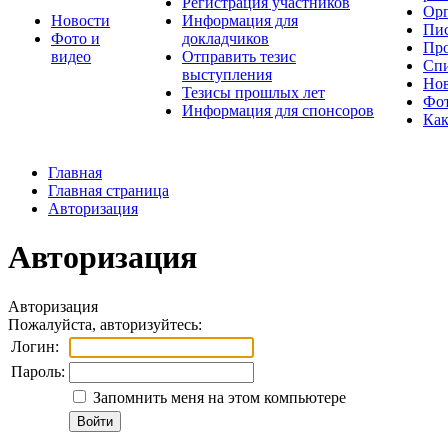
Регистрация участников
Орг
Новости
Информация для
Пис
Фото и
докладчиков
Про
видео
Отправить тезис
Спи
выступления
Но
Тезисы прошлых лет
Фот
Информация для спонсоров
Как
Главная
Главная страница
Авторизация
Авторизация
Авторизация
Пожалуйста, авторизуйтесь:
Логин:
Пароль:
Запомнить меня на этом компьютере