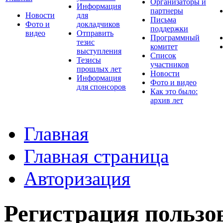
Организаторы и
Информация
партнеры
Новости
для
Письма
Фото и
докладчиков
поддержки
видео
Отправить
Программный
тезис
комитет
выступления
Список
Тезисы
участников
прошлых лет
Новости
Информация
Фото и видео
для спонсоров
Как это было:
архив лет
Главная
Главная страница
Авторизация
Регистрация пользо