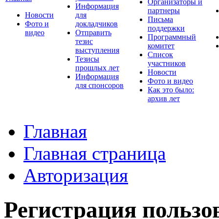
Организаторы и
Информация
партнеры
Новости
для
Письма
Фото и
докладчиков
поддержки
видео
Отправить
Программный
тезис
комитет
выступления
Список
Тезисы
участников
прошлых лет
Новости
Информация
Фото и видео
для спонсоров
Как это было:
архив лет
Главная
Главная страница
Авторизация
Регистрация пользо