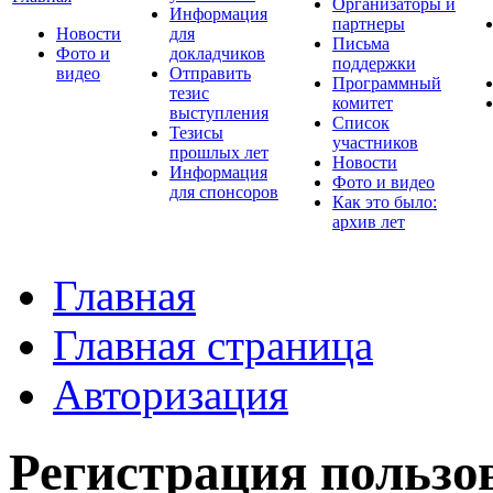
Организаторы и
Информация
партнеры
Новости
для
Письма
Фото и
докладчиков
поддержки
видео
Отправить
Программный
тезис
комитет
выступления
Список
Тезисы
участников
прошлых лет
Новости
Информация
Фото и видео
для спонсоров
Как это было:
архив лет
Главная
Главная страница
Авторизация
Регистрация пользо