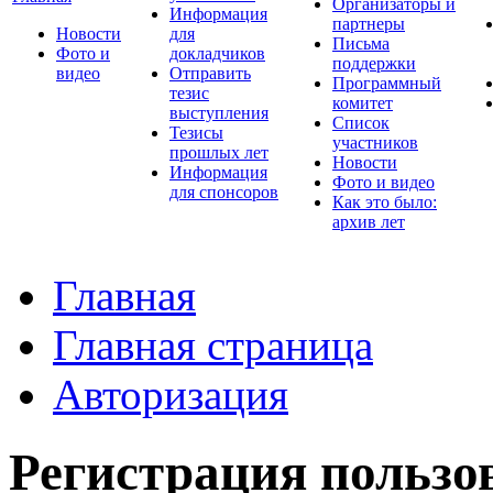
Организаторы и
Информация
партнеры
Новости
для
Письма
Фото и
докладчиков
поддержки
видео
Отправить
Программный
тезис
комитет
выступления
Список
Тезисы
участников
прошлых лет
Новости
Информация
Фото и видео
для спонсоров
Как это было:
архив лет
Главная
Главная страница
Авторизация
Регистрация пользо