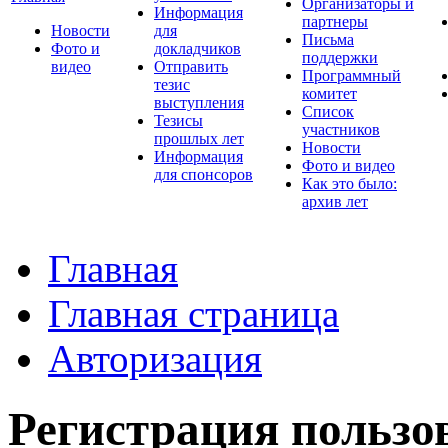
Организаторы и
Информация
партнеры
Новости
для
Письма
Фото и
докладчиков
поддержки
видео
Отправить
Программный
тезис
комитет
выступления
Список
Тезисы
участников
прошлых лет
Новости
Информация
Фото и видео
для спонсоров
Как это было:
архив лет
Главная
Главная страница
Авторизация
Регистрация пользо