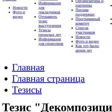
Организаторы и
Информация
партнеры
Новости
для
Письма
Фото и
докладчиков
поддержки
видео
Отправить
Программный
тезис
комитет
выступления
Список
Тезисы
участников
прошлых лет
Новости
Информация
Фото и видео
для спонсоров
Как это было:
архив лет
Главная
Главная страница
Тезисы
Тезис "Декомпозици