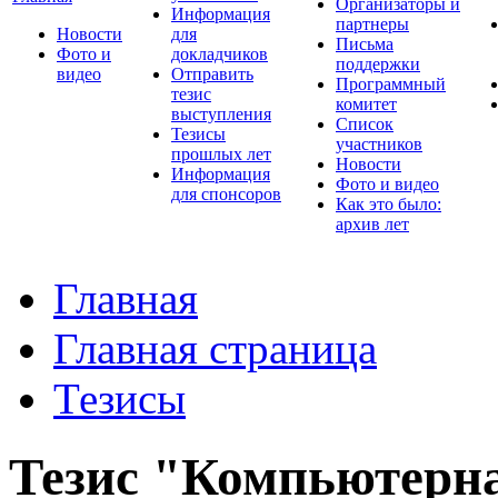
Организаторы и
Информация
партнеры
Новости
для
Письма
Фото и
докладчиков
поддержки
видео
Отправить
Программный
тезис
комитет
выступления
Список
Тезисы
участников
прошлых лет
Новости
Информация
Фото и видео
для спонсоров
Как это было:
архив лет
Главная
Главная страница
Тезисы
Тезис "Компьютерна