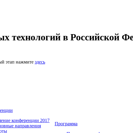
 технологий в Российской Фе
ный этап нажмите
здесь
ренции
ение конференции 2017
Программа
овные направления
оты