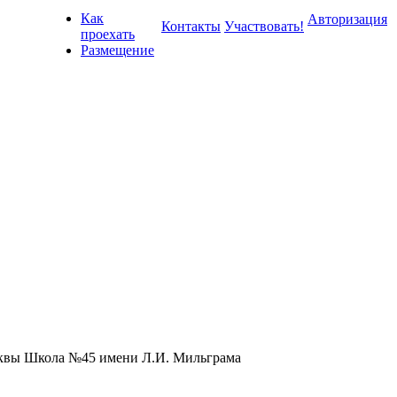
Как
Авторизация
Контакты
Участвовать!
проехать
Размещение
квы Школа №45 имени Л.И. Мильграма