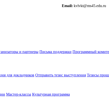
Email:
kvlvkt@ms45.edu.ru
анизаторы и партнеры
Письма поддержки
Программный комите
ия для докладчиков
Отправить тезис выступления
Тезисы прош
ции
Мастер-классы
Культурная программа