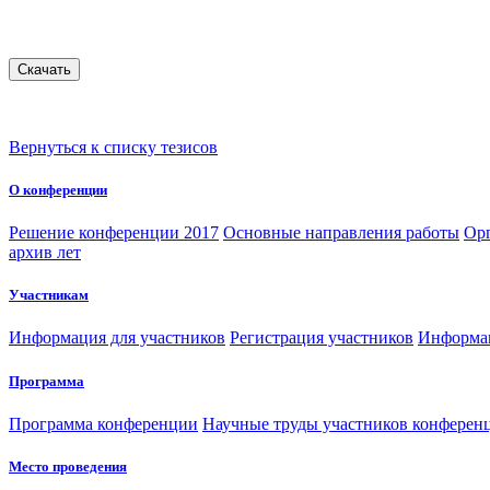
Вернуться к списку тезисов
О конференции
Решение конференции 2017
Основные направления работы
Орг
архив лет
Участникам
Информация для участников
Регистрация участников
Информац
Программа
Программа конференции
Научные труды участников конферен
Место проведения