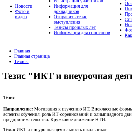
Регистрация участников
Орг
Новости
Информация для
Пис
Фото и
докладчиков
Про
видео
Отправить тезис
Спи
выступления
Но
Тезисы прошлых лет
Фот
Информация для спонсоров
Как
Главная
Главная страница
Тезисы
Тезис "ИКТ и внеурочная де
Тезис
Направление:
Мотивация к изучению ИТ. Внеклассные формы
аспекты обучения, роль ИТ-соревнований и олимпиадного дв
предпринимательство. Кружковое движение НТИ.
Тема:
ИКТ и внеурочная деятельность школьников