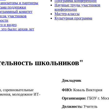
Программа конференции
анизаторы и партнеры
Научные труды участников
ьма поддержки
конференции
граммный комитет
Мастер-классы
сок участников
Культурная программа
вости
о и видео
 это было: архив лет
ятельность школьников"
Докладчик
, соревновательные
ФИО:
Коваль Виктория
ижения, молодежное ИТ-
Организация:
ГБОУ г. Мос
Должность:
Учитель