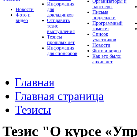
Организаторы и
Информация
партнеры
Новости
для
Письма
Фото и
докладчиков
поддержки
видео
Отправить
Программный
тезис
комитет
выступления
Список
Тезисы
участников
прошлых лет
Новости
Информация
Фото и видео
для спонсоров
Как это было:
архив лет
Главная
Главная страница
Тезисы
Тезис "О курсе «Уп