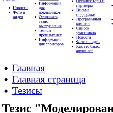
Организаторы и
Информация
партнеры
Новости
для
Письма
Фото и
докладчиков
поддержки
видео
Отправить
Программный
тезис
комитет
выступления
Список
Тезисы
участников
прошлых лет
Новости
Информация
Фото и видео
для спонсоров
Как это было:
архив лет
Главная
Главная страница
Тезисы
Тезис "Моделирова