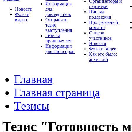
Организаторы и
Информация
партнеры
Новости
для
Письма
Фото и
докладчиков
поддержки
видео
Отправить
Программный
тезис
комитет
выступления
Список
Тезисы
участников
прошлых лет
Новости
Информация
Фото и видео
для спонсоров
Как это было:
архив лет
Главная
Главная страница
Тезисы
Тезис "Готовность 