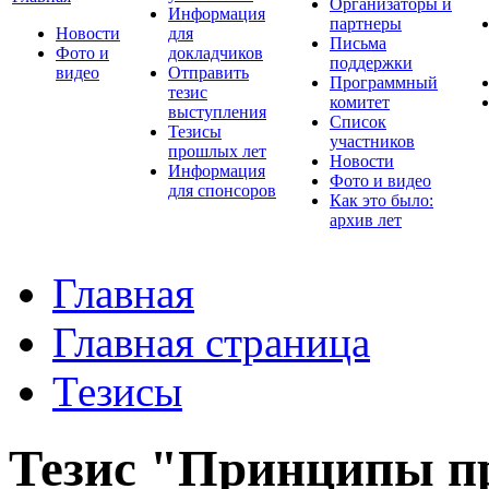
Организаторы и
Информация
партнеры
Новости
для
Письма
Фото и
докладчиков
поддержки
видео
Отправить
Программный
тезис
комитет
выступления
Список
Тезисы
участников
прошлых лет
Новости
Информация
Фото и видео
для спонсоров
Как это было:
архив лет
Главная
Главная страница
Тезисы
Тезис "Принципы п