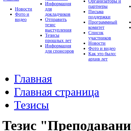
Организаторы и
Информация
партнеры
Новости
для
Письма
Фото и
докладчиков
поддержки
видео
Отправить
Программный
тезис
комитет
выступления
Список
Тезисы
участников
прошлых лет
Новости
Информация
Фото и видео
для спонсоров
Как это было:
архив лет
Главная
Главная страница
Тезисы
Тезис "Преподавани