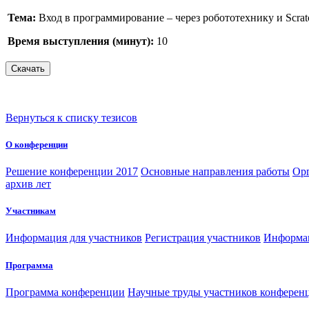
Тема:
Вход в программирование – через робототехнику и Scrat
Время выступления (минут):
10
Вернуться к списку тезисов
О конференции
Решение конференции 2017
Основные направления работы
Орг
архив лет
Участникам
Информация для участников
Регистрация участников
Информац
Программа
Программа конференции
Научные труды участников конферен