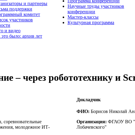
Программа конференции
анизаторы и партнеры
Научные труды участников
ьма поддержки
конференции
граммный комитет
Мастер-классы
сок участников
Культурная программа
вости
о и видео
 это было: архив лет
ие – через робототехнику и Sc
Докладчик
ФИО:
Борисов Николай Ан
, соревновательные
Организация:
ФГАОУ ВО "Н
ижения, молодежное ИТ-
Лобачевского"