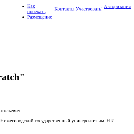
Как
Авторизация
Контакты
Участвовать!
проехать
Размещение
ratch"
атольевич
ижегородский государственный университет им. Н.И.