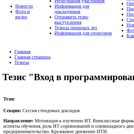
Регистрация участников
Орг
Новости
Информация для
Пис
Фото и
докладчиков
Про
видео
Отправить тезис
Спи
выступления
Но
Тезисы прошлых лет
Фот
Информация для спонсоров
Как
Главная
Главная страница
Тезисы
Тезис "Вход в программирован
Тезис
Секция:
Сессия стендовых докладов
Направление:
Мотивация к изучению ИТ. Внеклассные формы
аспекты обучения, роль ИТ-соревнований и олимпиадного дв
предпринимательство. Кружковое движение НТИ.