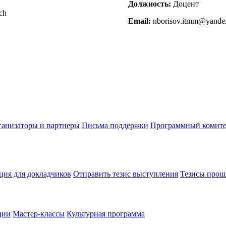
Должность:
Доцент
ch
Email:
nborisov.itmm@yande
анизаторы и партнеры
Письма поддержки
Программный комите
ия для докладчиков
Отправить тезис выступления
Тезисы прош
ции
Мастер-классы
Культурная программа