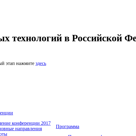
 технологий в Российской Фе
ный этап нажмите
здесь
ренции
ение конференции 2017
Программа
овные направления
оты