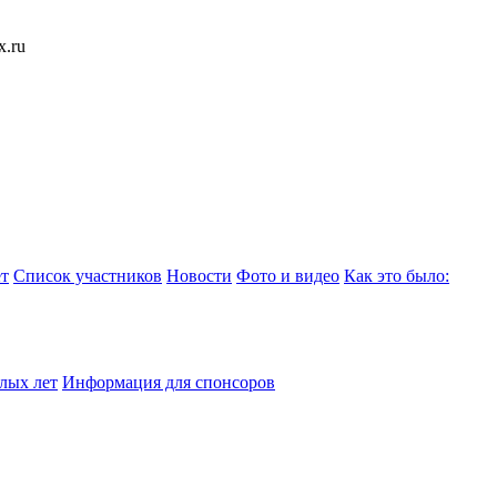
x.ru
т
Список участников
Новости
Фото и видео
Как это было:
лых лет
Информация для спонсоров