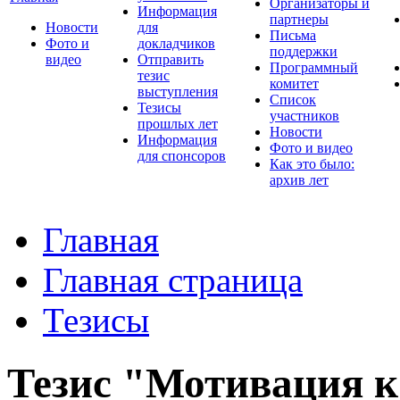
Организаторы и
Информация
партнеры
Новости
для
Письма
Фото и
докладчиков
поддержки
видео
Отправить
Программный
тезис
комитет
выступления
Список
Тезисы
участников
прошлых лет
Новости
Информация
Фото и видео
для спонсоров
Как это было:
архив лет
Главная
Главная страница
Тезисы
Тезис "Мотивация к