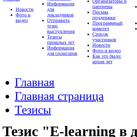
Организаторы и
Информация
партнеры
Новости
для
Письма
Фото и
докладчиков
поддержки
видео
Отправить
Программный
тезис
комитет
выступления
Список
Тезисы
участников
прошлых лет
Новости
Информация
Фото и видео
для спонсоров
Как это было:
архив лет
Главная
Главная страница
Тезисы
Тезис "E-learning в