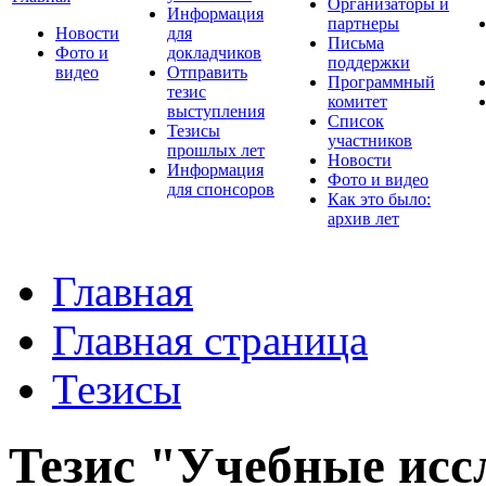
Организаторы и
Информация
партнеры
Новости
для
Письма
Фото и
докладчиков
поддержки
видео
Отправить
Программный
тезис
комитет
выступления
Список
Тезисы
участников
прошлых лет
Новости
Информация
Фото и видео
для спонсоров
Как это было:
архив лет
Главная
Главная страница
Тезисы
Тезис "Учебные исс