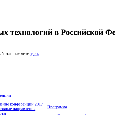
 технологий в Российской Фе
ный этап нажмите
здесь
ренции
ение конференции 2017
Программа
овные направления
оты