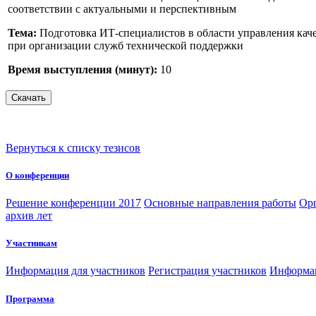
соответствии с актуальными и перспективным
Тема:
Подготовка ИТ-специалистов в области управления кач
при организации служб технической поддержки
Время выступления (минут):
10
Вернуться к списку тезисов
О конференции
Решение конференции 2017
Основные направления работы
Орг
архив лет
Участникам
Информация для участников
Регистрация участников
Информац
Программа