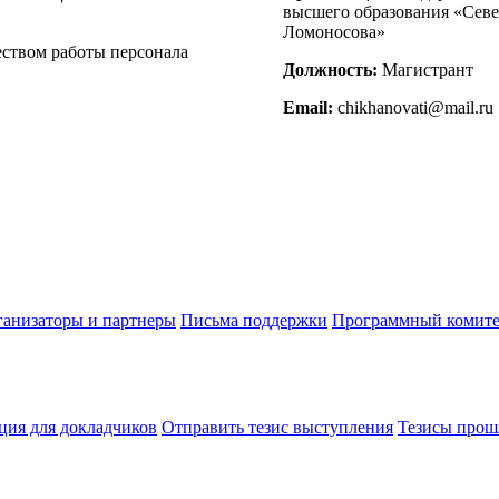
высшего образования «Севе
Ломоносова»
еством работы персонала
Должность:
Магистрант
Email:
chikhanovati@mail.ru
анизаторы и партнеры
Письма поддержки
Программный комите
ия для докладчиков
Отправить тезис выступления
Тезисы прош