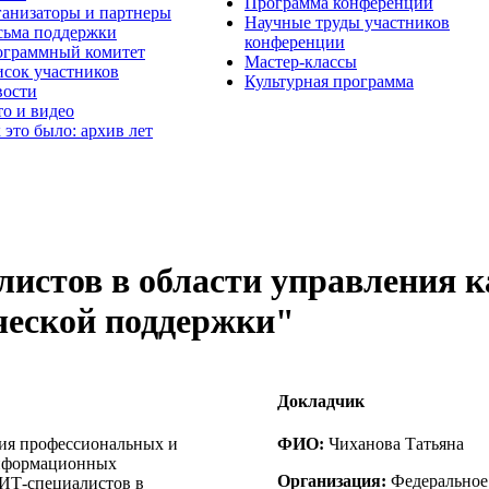
Программа конференции
анизаторы и партнеры
Научные труды участников
ьма поддержки
конференции
граммный комитет
Мастер-классы
сок участников
Культурная программа
вости
о и видео
 это было: архив лет
листов в области управления 
ческой поддержки"
Докладчик
ия профессиональных и
ФИО:
Чиханова Татьяна
информационных
Организация:
Федеральное 
 ИТ-специалистов в