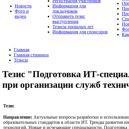
Регистрация участников
Орг
Новости
Информация для
Пис
Фото и
докладчиков
Про
видео
Отправить тезис
Спи
выступления
Но
Тезисы прошлых лет
Фот
Информация для спонсоров
Как
Главная
Главная страница
Тезисы
Тезис "Подготовка ИТ-специа
при организации служб техни
Тезис
Направление:
Актуальные вопросы разработки и использован
образовательных стандартов в области ИТ. Тренды развития 
технологий. Новые и исчезающие специальности. Подготовка