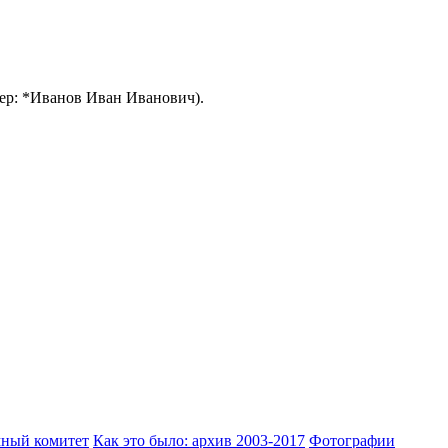
ер: *Иванов Иван Иванович).
ный комитет
Как это было: архив 2003-2017
Фотографии