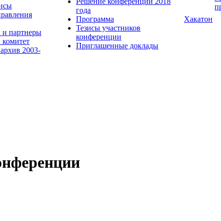
Решение конференции 2018
исы
п
года
равления
Программа
Хакатон
Тезисы участников
 и партнеры
конференции
 комитет
Приглашенные доклады
 архив 2003-
онференции