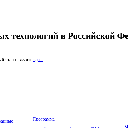
 технологий в Российской Фе
ный этап нажмите
здесь
Программа
ванные
М