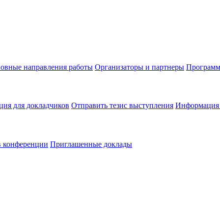
овные направления работы
Организаторы и партнеры
Программ
ия для докладчиков
Отправить тезис выступления
Информация 
в конференции
Приглашенные доклады