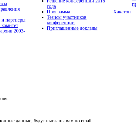
Решение конференции 2018
исы
п
года
равления
Программа
Хакатон
Тезисы участников
 и партнеры
конференции
 комитет
Приглашенные доклады
 архив 2003-
оля:
ионные данные, будут высланы вам по email.