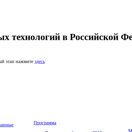
 технологий в Российской Фе
ный этап нажмите
здесь
Программа
ванные
М