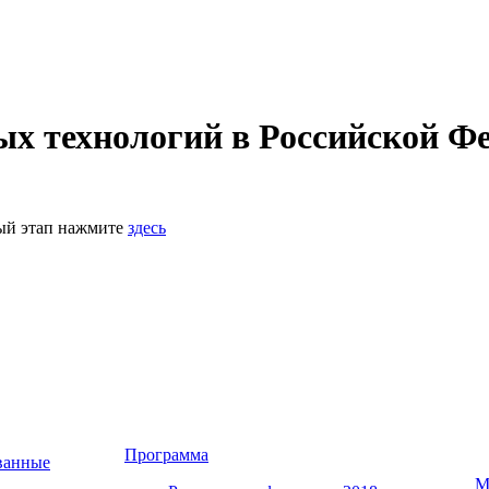
 технологий в Российской Фе
ный этап нажмите
здесь
Программа
ванные
М