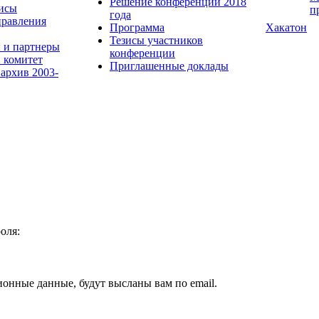
Решение конференции 2018
исы
п
года
равления
Программа
Хакатон
Тезисы участников
 и партнеры
конференции
 комитет
Приглашенные доклады
 архив 2003-
оля:
ионные данные, будут высланы вам по email.