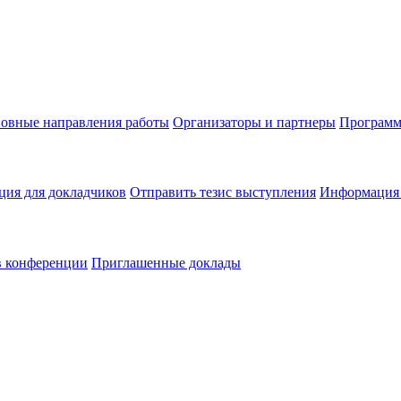
овные направления работы
Организаторы и партнеры
Программ
ия для докладчиков
Отправить тезис выступления
Информация 
в конференции
Приглашенные доклады