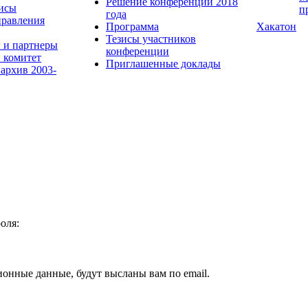
Решение конференции 2018
исы
п
года
равления
Программа
Хакатон
Тезисы участников
 и партнеры
конференции
 комитет
Приглашенные доклады
 архив 2003-
оля:
ионные данные, будут высланы вам по email.