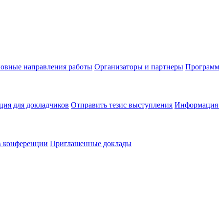
овные направления работы
Организаторы и партнеры
Программ
ия для докладчиков
Отправить тезис выступления
Информация 
в конференции
Приглашенные доклады