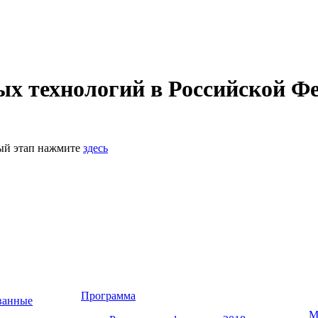
 технологий в Российской Фе
ный этап нажмите
здесь
Программа
ванные
М