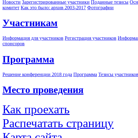
Новости
Зарегистрированные участники
Поданные тезисы
Осн
комитет
Как это было: архив 2003-2017
Фотографии
Участникам
Информация для участников
Регистрация участников
Информац
спонсоров
Программа
Решение конференции 2018 года
Программа
Тезисы участнико
Место проведения
Как проехать
Распечатать страницу
Карта сайта