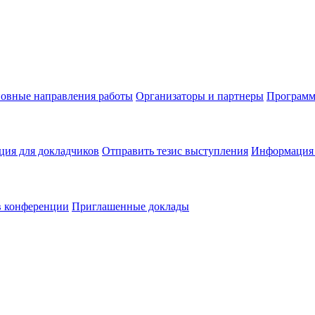
овные направления работы
Организаторы и партнеры
Программ
ия для докладчиков
Отправить тезис выступления
Информация 
в конференции
Приглашенные доклады