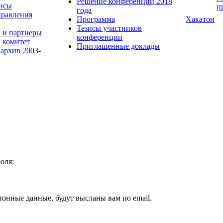
Решение конференции 2018
исы
п
года
равления
Программа
Хакатон
Тезисы участников
 и партнеры
конференции
 комитет
Приглашенные доклады
 архив 2003-
оля:
ионные данные, будут высланы вам по email.