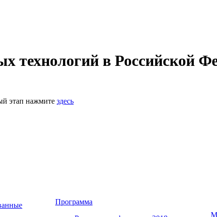
 технологий в Российской Фе
ный этап нажмите
здесь
Программа
ванные
М