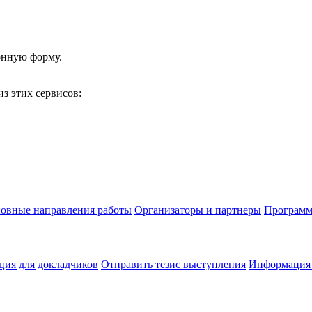
онную форму.
з этих сервисов:
овные направления работы
Организаторы и партнеры
Программ
ия для докладчиков
Отправить тезис выступления
Информация 