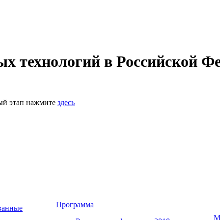
 технологий в Российской Фе
ный этап нажмите
здесь
Программа
ванные
М