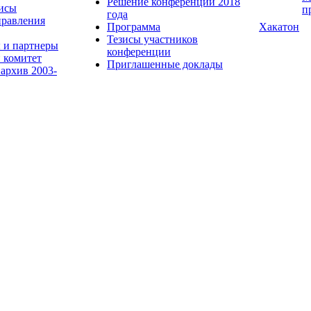
Решение конференции 2018
исы
п
года
равления
Программа
Хакатон
Тезисы участников
 и партнеры
конференции
 комитет
Приглашенные доклады
 архив 2003-