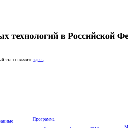
 технологий в Российской Фе
ный этап нажмите
здесь
Программа
ванные
М