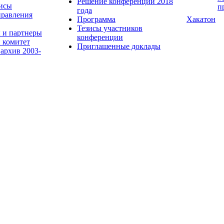
Решение конференции 2018
исы
п
года
равления
Программа
Хакатон
Тезисы участников
 и партнеры
конференции
 комитет
Приглашенные доклады
 архив 2003-