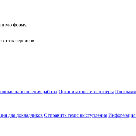
онную форму.
з этих сервисов:
овные направления работы
Организаторы и партнеры
Программ
ия для докладчиков
Отправить тезис выступления
Информация 