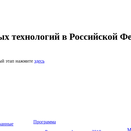
 технологий в Российской Фе
ный этап нажмите
здесь
Программа
ванные
М