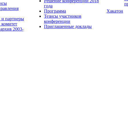
Решение конференции 2018
исы
п
года
равления
Программа
Хакатон
Тезисы участников
 и партнеры
конференции
 комитет
Приглашенные доклады
 архив 2003-