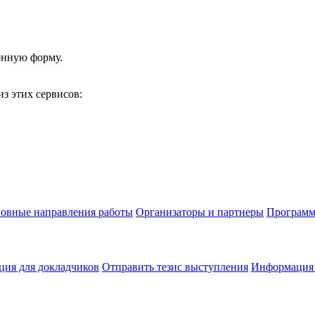
онную форму.
з этих сервисов:
овные направления работы
Организаторы и партнеры
Программ
ия для докладчиков
Отправить тезис выступления
Информация 